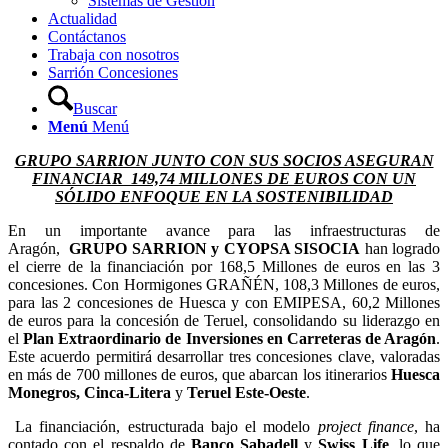
Sistemas de Gestión
Actualidad
Contáctanos
Trabaja con nosotros
Sarrión Concesiones
Buscar
Menú
Menú
GRUPO SARRION JUNTO CON SUS SOCIOS ASEGURAN
FINANCIAR 149,74 MILLONES DE EUROS CON UN
SÓLIDO ENFOQUE EN LA SOSTENIBILIDAD
En un importante avance para las infraestructuras de
Aragón,
GRUPO SARRION y CYOPSA SISOCIA
han logrado
el cierre de la financiación por 168,5 Millones de euros en las 3
concesiones. Con Hormigones GRAÑÉN, 108,3 Millones de euros,
para las 2 concesiones de Huesca y con EMIPESA, 60,2 Millones
de euros para la concesión de Teruel, consolidando su liderazgo en
el
Plan Extraordinario de Inversiones en Carreteras de Aragón
.
Este acuerdo permitirá desarrollar tres concesiones clave, valoradas
en más de 700 millones de euros, que abarcan los itinerarios
Huesca
Monegros, Cinca-Litera
y
Teruel Este-Oeste
.
La financiación, estructurada bajo el modelo
project finance
, ha
contado con el respaldo de
Banco Sabadell
y
Swiss Life
, lo que