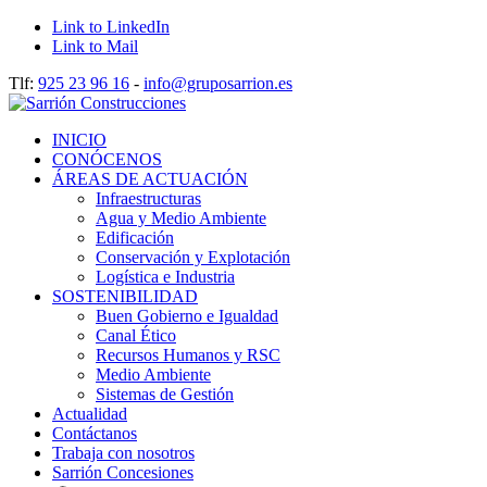
Link to LinkedIn
Link to Mail
Tlf:
925 23 96 16
-
info@gruposarrion.es
INICIO
CONÓCENOS
ÁREAS DE ACTUACIÓN
Infraestructuras
Agua y Medio Ambiente
Edificación
Conservación y Explotación
Logística e Industria
SOSTENIBILIDAD
Buen Gobierno e Igualdad
Canal Ético
Recursos Humanos y RSC
Medio Ambiente
Sistemas de Gestión
Actualidad
Contáctanos
Trabaja con nosotros
Sarrión Concesiones